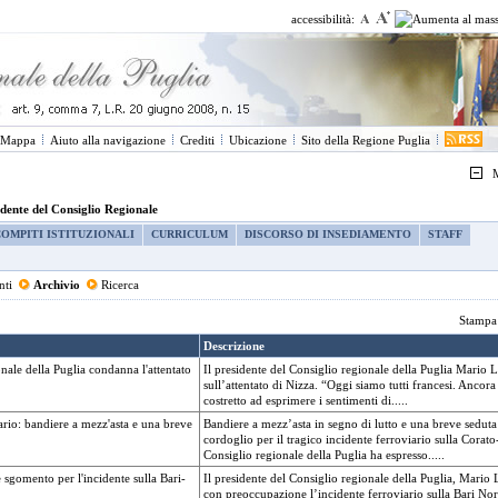
accessibilità:
Mappa
Aiuto alla navigazione
Crediti
Ubicazione
Sito della Regione Puglia
M
idente del Consiglio Regionale
COMPITI ISTITUZIONALI
CURRICULUM
DISCORSO DI INSEDIAMENTO
STAFF
nti
Archivio
Ricerca
Stamp
Descrizione
onale della Puglia condanna l'attentato
Il presidente del Consiglio regionale della Puglia Mario 
sull’attentato di Nizza. “Oggi siamo tutti francesi. Ancor
costretto ad esprimere i sentimenti di.....
ario: bandiere a mezz'asta e una breve
Bandiere a mezz’asta in segno di lutto e una breve seduta
cordoglio per il tragico incidente ferroviario sulla Corato
Consiglio regionale della Puglia ha espresso.....
sgomento per l'incidente sulla Bari-
Il presidente del Consiglio regionale della Puglia, Mario
con preoccupazione l’incidente ferroviario sulla Bari Nor