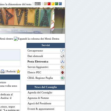
enù destro
Servizi
Cercapersone
Dati elettorali
Posta Elettronica
Servizi Aggiuntivi
a
|
Preferiti
Elenco PEC
CRAL Regione Puglia
Loizzo
a una volta sono
News dal Consiglio
Agenda del Consiglio
 dedicata al
-Andria: il
Agenzia di Notizie
Agorà del Presidente
 Loizzo, segue
Eventi & appuntamenti
d. “La notizia mi