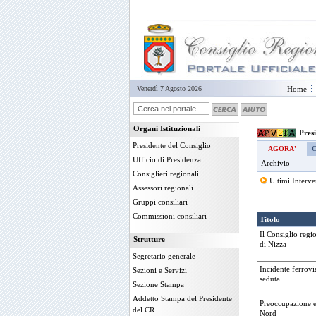
Venerdì 7 Agosto 2026
Home
Organi Istituzionali
Pres
Presidente del Consiglio
AGORA'
Ufficio di Presidenza
Archivio
Consiglieri regionali
Ultimi Interve
Assessori regionali
Gruppi consiliari
Commissioni consiliari
Titolo
Il Consiglio regi
Strutture
di Nizza
Segretario generale
Incidente ferrovi
Sezioni e Servizi
seduta
Sezione Stampa
Addetto Stampa del Presidente
Preoccupazione e 
del CR
Nord