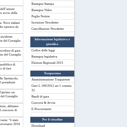
Rassegna Stampa
dell’azione
Rassegna Video
in avvio della
Puglia Notizie
Iscrizione Newsletter
ta. Nove italiani
 che operava da
Cancellazione Newsletter
 incidente
Informazione legislativa e
nte del Consiglio
giuridica
Codice delle leggi
procedura di gara
ute del Consiglio
Rassegna legislativa
Elezioni Regionali 2015
epubblica di
o di fare
Trasparenza
llo Spettacolo,
Amministrazione Trasparente
Il presidente
Gare L.190/2012 art.1 comma
32
 Esprimo un
del Consiglio
Bandi di gara
Concorsi & Avvisi
azione, abbiamo
E-Procurement
il concorso di
Per il cittadino
razia: “è stato
nniversario 2016
Download