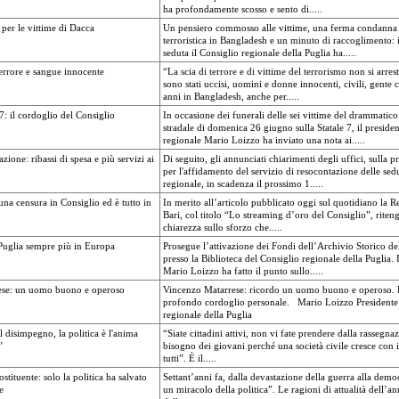
ha profondamente scosso e sento di.....
per le vittime di Dacca
Un pensiero commosso alle vittime, una ferma condanna 
terroristica in Bangladesh e un minuto di raccoglimento: 
seduta il Consiglio regionale della Puglia ha.....
errore e sangue innocente
“La scia di terrore e di vittime del terrorismo non si arres
sono stati uccisi, uomini e donne innocenti, civili, gente
anni in Bangladesh, anche per.....
 7: il cordoglio del Consiglio
In occasione dei funerali delle sei vittime del drammatico
stradale di domenica 26 giugno sulla Statale 7, il preside
regionale Mario Loizzo ha inviato una nota ai.....
ione: ribassi di spesa e più servizi ai
Di seguito, gli annunciati chiarimenti degli uffici, sulla 
per l'affidamento del servizio di resocontazione delle sed
regionale, in scadenza il prossimo 1.....
na censura in Consiglio ed è tutto in
In merito all’articolo pubblicato oggi sul quotidiano la R
Bari, col titolo “Lo streaming d’oro del Consiglio”, riteng
chiarezza sullo sforzo che.....
Puglia sempre più in Europa
Prosegue l’attivazione dei Fondi dell’Archivio Storico de
presso la Biblioteca del Consiglio regionale della Puglia. 
Mario Loizzo ha fatto il punto sullo.....
ese: un uomo buono e operoso
Vincenzo Matarrese: ricordo un uomo buono e operoso.
profondo cordoglio personale. Mario Loizzo Presidente 
regionale della Puglia
l disimpegno, la politica è l'anima
“Siate cittadini attivi, non vi fate prendere dalla rassegn
”
bisogno dei giovani perché una società civile cresce con 
tutti”. È il.....
stituente: solo la politica ha salvato
Settant’anni fa, dalla devastazione della guerra alla democ
e
un miracolo della politica”. Le ragioni di attualità dell’a