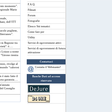
F.A.Q.
uesto momento”.
 regionale Mario
Filmati
Forum
onale,
Fotografie
liani, dell’ITT
Elenco Siti tematici
tacolo pugliese,
Come fare per
diterraneo”.
Utility
ti in Regione tra
Servizi di egovernment attivi
ietà”: è.....
Servizi di egovernment di futura
rio Loizzo a nome
attivazione
. “Girone rientra
Contattaci
izzo, rivolge al
Contatta il Webmaster!
esmundo “calorosi
 è stato fatto il
Banche Dati ad accesso
una garanzia.....
riservato
un'annata
 del Consiglio