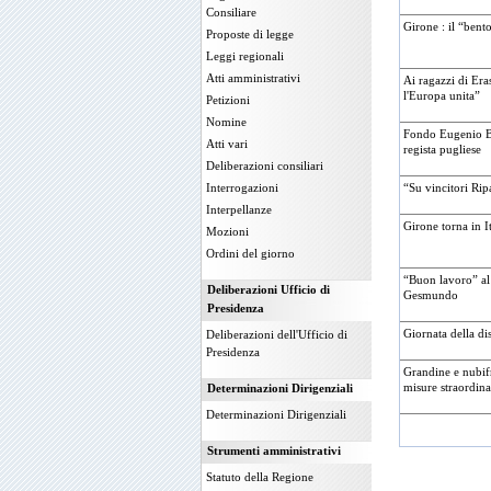
Consiliare
Girone : il “bent
Proposte di legge
Leggi regionali
Atti amministrativi
Ai ragazzi di Er
l'Europa unita”
Petizioni
Nomine
Fondo Eugenio Ba
Atti vari
regista pugliese
Deliberazioni consiliari
Interrogazioni
“Su vincitori Rip
Interpellanze
Girone torna in It
Mozioni
Ordini del giorno
“Buon lavoro” al
Deliberazioni Ufficio di
Gesmundo
Presidenza
Giornata della di
Deliberazioni dell'Ufficio di
Presidenza
Grandine e nubifr
misure straordina
Determinazioni Dirigenziali
Determinazioni Dirigenziali
Strumenti amministrativi
Statuto della Regione