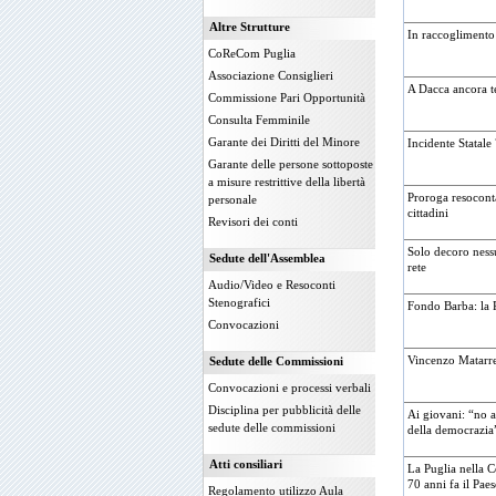
Altre Strutture
In raccoglimento 
CoReCom Puglia
Associazione Consiglieri
A Dacca ancora t
Commissione Pari Opportunità
Consulta Femminile
Garante dei Diritti del Minore
Incidente Statale
Garante delle persone sottoposte
a misure restrittive della libertà
Proroga resocontaz
personale
cittadini
Revisori dei conti
Solo decoro nessu
Sedute dell'Assemblea
rete
Audio/Video e Resoconti
Stenografici
Fondo Barba: la 
Convocazioni
Vincenzo Matarr
Sedute delle Commissioni
Convocazioni e processi verbali
Disciplina per pubblicità delle
Ai giovani: “no a
sedute delle commissioni
della democrazia
Atti consiliari
La Puglia nella Co
70 anni fa il Paes
Regolamento utilizzo Aula