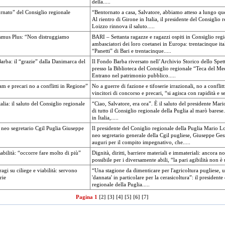
della.....
ornato” del Consiglio regionale
“Bentornato a casa, Salvatore, abbiamo atteso a lungo q
Al rientro di Girone in Italia, il presidente del Consiglio
Loizzo rinnova il saluto.....
asmus Plus: “Non distruggiamo
BARI – Settanta ragazze e ragazzi ospiti in Consiglio regi
ambasciatori dei loro coetanei in Europa: trentacinque ita
“Panetti” di Bari e trentacinque.....
rba: il “grazie” dalla Danimarca del
Il Fondo Barba riversato nell’Archivio Storico dello Spet
presso la Biblioteca del Consiglio regionale “Teca del Me
Entrano nel patrimonio pubblico.....
am e precari no a conflitti in Regione”
No a guerre di fazione e tifoserie irrazionali, no a conflit
vincitori di concorso e precari, “si agisca con rapidità e ser
alia: il saluto del Consiglio regionale
“Ciao, Salvatore, era ora”. È il saluto del presidente Ma
di tutto il Consiglio regionale della Puglia al marò barese
in Italia,.....
 neo segretario Cgil Puglia Giuseppe
Il presidente del Coniglio regionale della Puglia Mario Lo
neo segretario generale della Cgil pugliese, Giuseppe G
auguri per il compito impegnativo, che.....
sabilità: “occorre fare molto di più”
Dignità, diritti, barriere materiali e immateriali: ancora non
possibile per i diversamente abili, “la pari agibilità non è 
agi su ciliege e viabilità: servono
“Una stagione da dimenticare per l'agricoltura pugliese, 
rie
'dannata' in particolare per la cerasicoltura”: il presidente
regionale della Puglia.....
Pagina 1
[2]
[3]
[4]
[5]
[6]
[7]