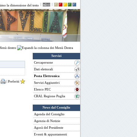
enù destro
Servizi
Cercapersone
Dati elettorali
Posta Elettronica
a
|
Preferiti
Servizi Aggiuntivi
Elenco PEC
CRAL Regione Puglia
News dal Consiglio
Agenda del Consiglio
Agenzia di Notizie
Agorà del Presidente
Eventi & appuntamenti