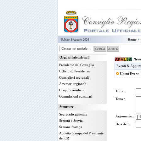
Sabato 8 Agosto 2026
Home
Organi Istituzionali
News
Presidente del Consiglio
Eventi & Appun
Ufficio di Presidenza
Ultimi Eventi
Consiglieri regionali
Assessori regionali
Gruppi consiliari
Titolo
:
Commissioni consiliari
Testo :
Strutture
Segretario generale
Argomento
:
Sezioni e Servizi
Data dal
:
Sezione Stampa
Addetto Stampa del Presidente
del CR