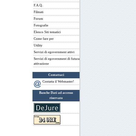
F.A.Q.
Filmati
Forum
Fotografie
Elenco Siti tematici
Come fare per
Utility
Servizi di egovernment attivi
Servizi di egovernment di futura
attivazione
Contattaci
Contatta il Webmaster!
Banche Dati ad accesso
riservato