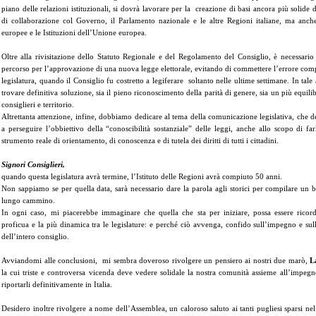
piano delle relazioni istituzionali, si dovrà lavorare per la creazione di basi ancora più solide
di collaborazione col Governo, il Parlamento nazionale e le altre Regioni italiane, ma anch
europee e le Istituzioni dell’Unione europea.
Oltre alla rivisitazione dello Statuto Regionale e del Regolamento del Consiglio, è necessario 
percorso per l’approvazione di una nuova legge elettorale, evitando di commettere l’errore comp
legislatura, quando il Consiglio fu costretto a legiferare soltanto nelle ultime settimane. In ta
trovare definitiva soluzione, sia il pieno riconoscimento della parità di genere, sia un più equili
consiglieri e territorio.
Altrettanta attenzione, infine, dobbiamo dedicare al tema della comunicazione legislativa, che de
a perseguire l’obbiettivo della “conoscibilità sostanziale” delle leggi, anche allo scopo di fa
strumento reale di orientamento, di conoscenza e di tutela dei diritti di tutti i cittadini.
Signori Consiglieri,
quando questa legislatura avrà termine, l’Istituto delle Regioni avrà compiuto 50 anni.
Non sappiamo se per quella data, sarà necessario dare la parola agli storici per compilare un b
lungo cammino.
In ogni caso, mi piacerebbe immaginare che quella che sta per iniziare, possa essere ricor
proficua e la più dinamica tra le legislature: e perché ciò avvenga, confido sull’impegno e su
dell’intero consiglio.
Avviandomi alle conclusioni, mi sembra doveroso rivolgere un pensiero ai nostri due marò,
L
la cui triste e controversa vicenda deve vedere solidale la nostra comunità assieme all’impegno
riportarli definitivamente in Italia.
Desidero inoltre rivolgere a nome dell’Assemblea, un caloroso saluto ai tanti pugliesi sparsi n