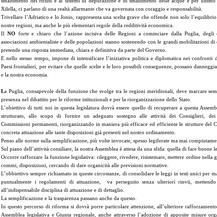
smaltimento dei rifiuti e ai sistemi di depurazione e di smaltimento delle acque e per ultimo 
Xilella, ci parlano di una realtà allarmante che va governata con coraggio e responsabilità.
Trivellare l’Adriatico e lo Jonio, rappresenta una scelta grave che offende non solo l’equilibrio
nostre regioni, ma anche le più elementari regole della redditività economica.
Il
NO
forte e chiaro che l’azione incisiva delle Regioni a cominciare dalla Puglia, degli e
associazioni ambientaliste e delle popolazioni stanno sostenendo con le grandi mobilitazioni di 
pretende una risposta immediata, chiara e definitiva da parte del Governo.
E nello stesso tempo, impone di intensificare l’iniziativa politica e diplomatica nei confronti 
Paesi frontalieri, per evitare che quelle scelte e le loro possibili conseguenze, possano danneggia
e la nostra economia.
L
a Puglia, consapevole della funzione che svolge tra le regioni meridionali, deve marcare sem
presenza nel dibattito per le riforme istituzionali e per la riorganizzazione dello Stato.
L’obiettivo di tutti noi in questa legislatura dovrà essere quello di recuperare a questa Assem
strutturato, allo scopo di fornire un adeguato sostegno alle attività dei Consiglieri, de
Commissioni permanenti, riorganizzando in maniera più efficace ed efficiente le strutture del 
concreta attuazione alle tante disposizioni già presenti nel nostro ordinamento.
Penso alle norme sulla semplificazione, più volte invocate, spesso legiferate ma mai compiutamen
Sul piano dell’attività consiliare, la nostra Assemblea è attesa da una sfida: quella di fare buone l
Occorre rafforzare la funzione legislativa: rileggere, rivedere, risistemare, mettere ordine nella
commi, disposizioni, cercando di dare organicità alle previsioni normative.
L’obbiettivo sempre richiamato in queste circostanze, di consolidare le leggi in testi unici per ma
puntualmente i regolamenti di attuazione, va perseguito senza ulteriori rinvii, mettend
all’indispensabile disciplina di attuazione e di dettaglio.
La semplificazione e la trasparenza passano anche da questo.
In questo percorso di riforma si dovrà porre particolare attenzione, all’ulteriore rafforzamento
Assemblea legislativa e Giunta regionale, anche attraverso l’adozione di apposite misure orga