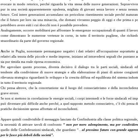
evocare in modo retorico, perché riguarda la vita stessa delle nuove generazioni. Sopravvivo
pur in una società apparentemente opulenta, migliaia di giovani senza lavoro e senza nessun
futuro. Così intere generazioni accumulano un pericoloso risentimento sociale perché matura
che il futuro per loro sia una minaccia, che domani vivranno peggio di oggi e che prima o po
potrebbero avere esiti i cui sbocchi non è possibile prevedere.
Analogamente, occorre mobilitarsi per affrontare le emergenze occupazionali di quanti il lavor
come dimostrano le numerose vertenze in corso, in tutto il territorio pugliese, che richi
straordinario da parte del governo regionale.
A
nche in Puglia, nonostante permangano negativi i dati relativi all'occupazione soprattutto g
relativi alla tenuta delle piccole e medie imprese, iniziano ad intravedersi segnali che puntano 
sia pur timida ma reale ripresa economica.
Per agevolare questo processo, diventa decisivo il dialogo tra le parti sociali, sindacali ed
tendente alla condivisione di nuove strategie e alla elaborazione di piani di azione congiunt
rilevanza strategica riguardanti lo sviluppo e la crescita diffusa ed equilibrata del sistema indust
in tutto il territorio regionale.
Chi pensa altrove, che la concertazione sia il luogo del consociativismo e della inconclude
grave errore.
Se non si mettono in correlazione le energie sociali, i corpi intermedi e le forze sindacali ed impr
può diventare più difficile anche perché, a quel supposto metodo consociativo, c’è chi pensa 
pratiche decisioniste spesso affrettate ed inconcludenti.
Appare quindi condivisibile il messaggio lanciato da Confindustria alla classe politica regional
la necessità di attivare tavoli di confronto
“ non per mero adempimento, ma per condivider
quello delle Confederazioni sindacali, che guardano “…
al prossimo futuro con grande apprens
per le fasce più deboli della società”.