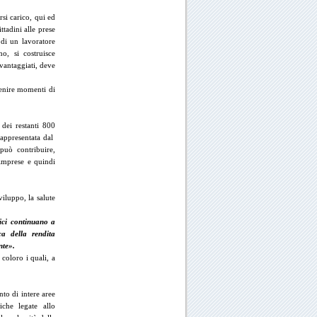
rsi carico, qui ed
ttadini alle prese
 di un lavoratore
o, si costruisce
 svantaggiati, deve
venire momenti di
e dei restanti 800
appresentata dal
uò contribuire,
 imprese e quindi
iluppo, la salute
ici continuano a
ca della rendita
ente».
 coloro i quali, a
nto di intere aree
iche legate allo