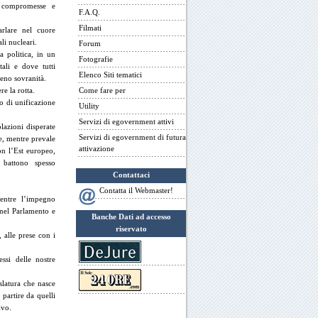
e compromesse e
F.A.Q.
Filmati
arlare nel cuore
li nucleari.
Forum
a politica, in un
Fotografie
ali e dove tutti
Elenco Siti tematici
eno sovranità.
e la rotta.
Come fare per
o di unificazione
Utility
Servizi di egovernment attivi
lazioni disperate
Servizi di egovernment di futura
e, mentre prevale
attivazione
on l’Est europeo,
 battono spesso
Contattaci
Contatta il Webmaster!
mentre l’impegno
 nel Parlamento e
Banche Dati ad accesso
riservato
 alle prese con i
ssi delle nostre
slatura che nasce
partire da quelli
ivo.