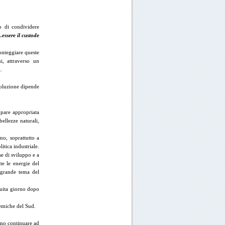
to di condividere
ssere il custode
onteggiare queste
i, attraverso un
.
 soluzione dipende
pare appropriata
bellezze naturali,
rno, soprattutto a
itica industriale.
e di sviluppo e a
tte le energie del
 grande tema del
ruita giorno dopo
nemiche del Sud.
amo continuare ad