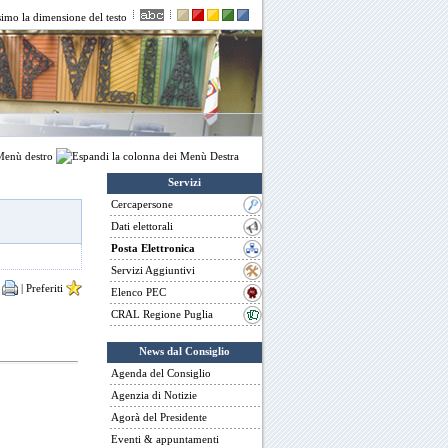
enù destro
Servizi
Cercapersone
Dati elettorali
Posta Elettronica
Servizi Aggiuntivi
a
|
Preferiti
Elenco PEC
CRAL Regione Puglia
News dal Consiglio
Agenda del Consiglio
Agenzia di Notizie
Agorà del Presidente
Eventi & appuntamenti