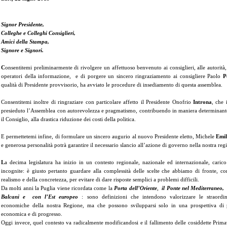
Signor Presidente,
Colleghe e Colleghi Consiglieri,
Amici della Stampa,
Signore e Signori.
C
onsentitemi preliminarmente di rivolgere un affettuoso benvenuto ai consiglieri, alle autorità, 
operatori della informazione, e di porgere un sincero ringraziamento ai consigliere Paolo
P
qualità di Presidente provvisorio, ha avviato le procedure di insediamento di questa assemblea.
Consentitemi inoltre di ringraziare con particolare affetto il Presidente Onofrio
Introna
, che 
presieduto l’Assemblea con autorevolezza e pragmatismo, contribuendo in maniera determinante
il Consiglio, alla drastica riduzione dei costi della politica.
E permettetemi infine, di formulare un sincero augurio al nuovo Presidente eletto, Michele
Emil
e generosa personalità potrà garantire il necessario slancio all’azione di governo nella nostra reg
L
a decima legislatura ha inizio in un contesto regionale, nazionale ed internazionale, carico
incognite: è giusto pertanto guardare alla complessità delle scelte che abbiamo di fronte, c
realismo e della concretezza, per evitare di dare risposte semplici a problemi difficili.
Da molti anni la Puglia viene ricordata come la
Porta
dell’Oriente
,
il
Ponte nel Mediterraneo, 
Balcani e con l’Est europeo
: sono definizioni che intendono valorizzare le straordina
economiche della nostra Regione, ma che possono svilupparsi solo in una prospettiva di p
economica e di progresso.
Oggi invece, quel contesto va radicalmente modificandosi e il fallimento delle cosiddette Primav