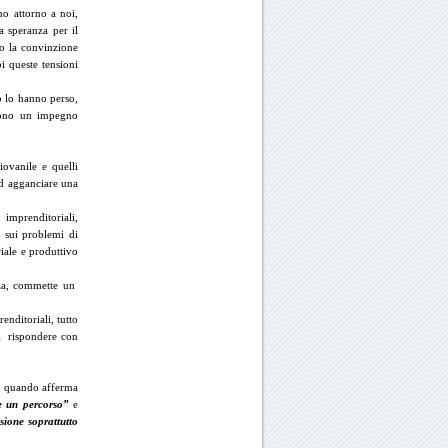
no attorno a noi,
a speranza per il
no la convinzione
i queste tensioni
o lo hanno perso,
edono un impegno
iovanile e quelli
ad agganciare una
 imprenditoriali,
i sui problemi di
riale e produttivo
nza, commette un
enditoriali, tutto
di rispondere con
e, quando afferma
e un percorso”
e
ione soprattutto