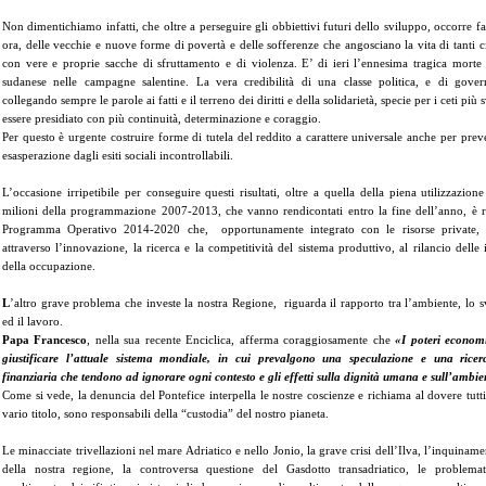
Non dimentichiamo infatti, che oltre a perseguire gli obbiettivi futuri dello sviluppo, occorre fa
ora, delle vecchie e nuove forme di povertà e delle sofferenze che angosciano la vita di tanti ci
con vere e proprie sacche di sfruttamento e di violenza. E’ di ieri l’ennesima tragica morte
sudanese nelle campagne salentine. La vera credibilità di una classe politica, e di govern
collegando sempre le parole ai fatti e il terreno dei diritti e della solidarietà, specie per i ceti più
essere presidiato con più continuità, determinazione e coraggio.
Per questo è urgente costruire forme di tutela del reddito a carattere universale anche per pre
esasperazione dagli esiti sociali incontrollabili.
L’occasione irripetibile per conseguire questi risultati, oltre a quella della piena utilizzazion
milioni della programmazione 2007-2013, che vanno rendicontati entro la fine dell’anno, è r
Programma Operativo 2014-2020 che, opportunamente integrato con le risorse private, p
attraverso l’innovazione, la ricerca e la competitività del sistema produttivo, al rilancio delle
della occupazione.
L
’altro grave problema che investe la nostra Regione, riguarda il rapporto tra l’ambiente, lo sv
ed il lavoro.
Papa Francesco
, nella sua recente Enciclica, afferma coraggiosamente che
«I poteri econom
giustificare l’attuale sistema mondiale, in cui prevalgono una speculazione e una ricer
finanziaria che tendono ad ignorare ogni contesto e gli effetti sulla dignità umana e sull’ambi
Come si vede, la denuncia del Pontefice interpella le nostre coscienze e richiama al dovere tutti
vario titolo, sono responsabili della “custodia” del nostro pianeta.
Le minacciate trivellazioni nel mare Adriatico e nello Jonio, la grave crisi dell’Ilva, l’inquiname
della nostra regione, la controversa questione del Gasdotto transadriatico, le problemat