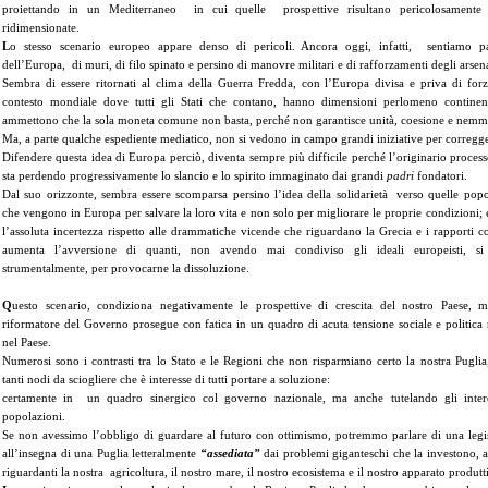
proiettando in un Mediterraneo in cui quelle prospettive risultano pericolosament
ridimensionate.
L
o stesso scenario europeo appare denso di pericoli. Ancora oggi, infatti, sentiamo p
dell’Europa, di muri, di filo spinato e persino di manovre militari e di rafforzamenti degli arsena
Sembra di essere ritornati al clima della Guerra Fredda, con l’Europa divisa e priva di forz
contesto mondiale dove tutti gli Stati che contano, hanno dimensioni perlomeno continent
ammettono che la sola moneta comune non basta, perché non garantisce unità, coesione e nemm
Ma, a parte qualche espediente mediatico, non si vedono in campo grandi iniziative per corregger
Difendere questa idea di Europa perciò, diventa sempre più difficile perché l’originario process
sta perdendo progressivamente lo slancio e lo spirito immaginato dai grandi
padri
fondatori.
Dal suo orizzonte, sembra essere scomparsa persino l’idea della solidarietà verso quelle popo
che vengono in Europa per salvare la loro vita e non solo per migliorare le proprie condizioni; 
l’assoluta incertezza rispetto alle drammatiche vicende che riguardano la Grecia e i rapporti c
aumenta l’avversione di quanti, non avendo mai condiviso gli ideali europeisti, si
strumentalmente, per provocarne la dissoluzione.
Q
uesto scenario, condiziona negativamente le prospettive di crescita del nostro Paese, 
riformatore del Governo prosegue con fatica in un quadro di acuta tensione sociale e politica
nel Paese.
Numerosi sono i contrasti tra lo Stato e le Regioni che non risparmiano certo la nostra Puglia,
tanti nodi da sciogliere che è interesse di tutti portare a soluzione:
certamente in un quadro sinergico col governo nazionale, ma anche tutelando gli intere
popolazioni.
Se non avessimo l’obbligo di guardare al futuro con ottimismo, potremmo parlare di una legi
all’insegna di una Puglia letteralmente
“assediata”
dai problemi giganteschi che la investono, a 
riguardanti la nostra agricoltura, il nostro mare, il nostro ecosistema e il nostro apparato produtt