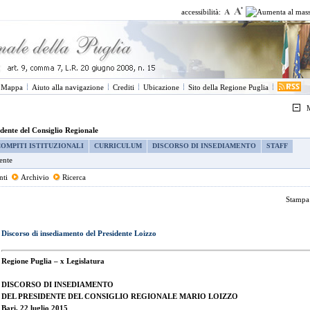
accessibilità:
Mappa
Aiuto alla navigazione
Crediti
Ubicazione
Sito della Regione Puglia
M
idente del Consiglio Regionale
COMPITI ISTITUZIONALI
CURRICULUM
DISCORSO DI INSEDIAMENTO
STAFF
ente
nti
Archivio
Ricerca
Stamp
Discorso di insediamento del Presidente Loizzo
Regione Puglia – x Legislatura
DISCORSO DI INSEDIAMENTO
DEL PRESIDENTE DEL CONSIGLIO REGIONALE MARIO LOIZZO
Bari, 22 luglio 2015