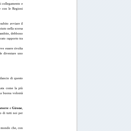
 di collegamento e
e con le Regioni
subito avviare il
iuto nella scorsa
le ambito, debbono
brato rapporto tra
ve essere rivolta
rle diventare uno
ilancio di questo
data come la più
lla buona volontà
atorre
e
Girone
,
 di tutti noi per
el mondo che, con