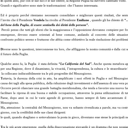
I
n questi anni, pur con le sue luci e le sue ombre, la Regione Puglia ha davvero cambiato volto.
Grandi e significative sono state le trasformazioni che l’hanno interessata.
Ed è proprio perché riteniamo necessario consolidare e migliorare questi risultati, che sen
l’invito che il Presidente
Vendola
ha rivolto al Presidente
Emiliano
, quando gli ha chiesto di
“…e
del bene della Puglia, di essere sentinella dei diritti delle persone”.
Perciò penso che tutti gli sforzi che la maggioranza e l’opposizione dovranno compiere per fr
emergenze, devono essere orientati al bene comune, andando al concreto delle situazion
confronto politico sereno e fruttuoso che abbia come obbiettivo la reale risoluzione dei problemi
D
iverse sono le questioni, interconnesse tra loro, che affliggono la nostra comunità e dalla cui
il futuro della Puglia.
Qualche anno fa, la Puglia è stata definita
“La California del Sud”.
Anche questa metafora ap
per una Regione, dove il dinamismo, la vivacità, l’intraprendenza, la cultura e le straordinarie 
la collocano indiscutibilmente tra le più progredite del Mezzogiorno.
T
uttavia, la durezza della crisi in atto, ha amplificato i suoi effetti in Puglia e nel Mezzogio
causa dei tagli alla spesa pubblica, della riduzione degli investimenti e dell'assenza di una vera pol
Occorre perciò rilanciare una grande battaglia meridionalista, che tenda a favorire una nuova fas
facilitare la ripresa di una buona e stabile occupazione, attraverso la piena utilizzazione di tu
Paese, dopo anni in cui le varie agende di governo, hanno sempre di fatto accantonato il
Mezzogiorno.
Ma, attenzione: la centralità del Mezzogiorno, non va soltanto rivendicata a parole, ma va cost
giorno, con la credibilità delle sue classi dirigenti:
le quali, quando sbagliano o sottovalutano la posta in gioco, diventano esse stesse le principali 
T
ra le più acute emergenze, quella della disoccupazione giovanile è un dramma che non possi