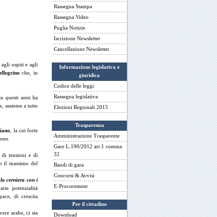
Rassegna Stampa
Rassegna Video
Puglia Notizie
Iscrizione Newsletter
Cancellazione Newsletter
agli ospiti e agli
Informazione legislativa e
ellegrino
che, in
giuridica
Codice delle leggi
Rassegna legislativa
in questi anni ha
, assieme a tutto
Elezioni Regionali 2015
Trasparenza
iano
, la cui forte
Amministrazione Trasparente
ione.
Gare L.190/2012 art.1 comma
32
 di tensioni e di
on il massimo del
Bandi di gara
Concorsi & Avvisi
la cerniera con i
E-Procurement
rie potenzialità
ace, di crescita
Per il cittadino
ere arabe, ci sta
Download