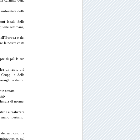
la calamità della
 ambientale della
nti locali, delle
queste settimane,
dell’Europa e dei
re le nostre coste
pre di più la sua
blea un ruolo più
i Gruppi e delle
Consiglio e dando
te attuate.
eggi.
 giungla di norme,
terie e realizzare
o mano pertanto,
 del rapporto tra
nizzative; e, sul