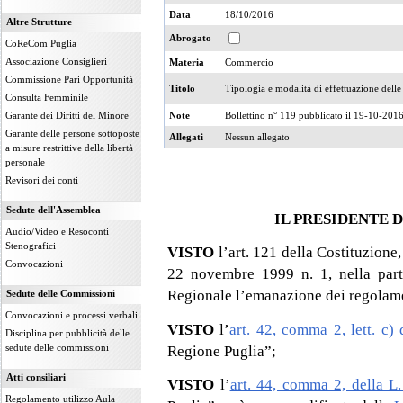
Data
18/10/2016
Altre Strutture
Abrogato
CoReCom Puglia
Associazione Consiglieri
Materia
Commercio
Commissione Pari Opportunità
Titolo
Tipologia e modalità di effettuazione delle
Consulta Femminile
Note
Bollettino n° 119 pubblicato il 19-10-201
Garante dei Diritti del Minore
Garante delle persone sottoposte
Allegati
Nessun allegato
a misure restrittive della libertà
personale
Revisori dei conti
Sedute dell'Assemblea
IL PRESIDENTE 
Audio/Video e Resoconti
Stenografici
VISTO
l’art. 121 della Costituzione
Convocazioni
22 novembre 1999 n. 1, nella parte
Regionale l’emanazione dei regolame
Sedute delle Commissioni
Convocazioni e processi verbali
VISTO
l’
art. 42, comma 2, lett. c
Disciplina per pubblicità delle
sedute delle commissioni
Regione Puglia”;
Atti consiliari
VISTO
l’
art. 44, comma 2, della L
Regolamento utilizzo Aula