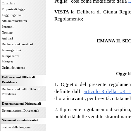
Puglia” così come modificato dalla
L
Consiliare
Proposte di legge
VISTA
la Delibera di Giunta Regi
Leggi regionali
Regolamento;
Atti amministrativi
Petizioni
Nomine
Atti vari
EMANA IL S
Deliberazioni consiliari
Interrogazioni
Interpellanze
Mozioni
Ordini del giorno
Oggett
Deliberazioni Ufficio di
Presidenza
1. Oggetto del presente regolamento
Deliberazioni dell'Ufficio di
definite dall’
articolo 8 della L.R.
Presidenza
d’ora in avanti, per brevità, citata n
Determinazioni Dirigenziali
2. Il presente regolamento disciplina,
Determinazioni Dirigenziali
pubblicità delle vendite straordinarie
Strumenti amministrativi
Statuto della Regione