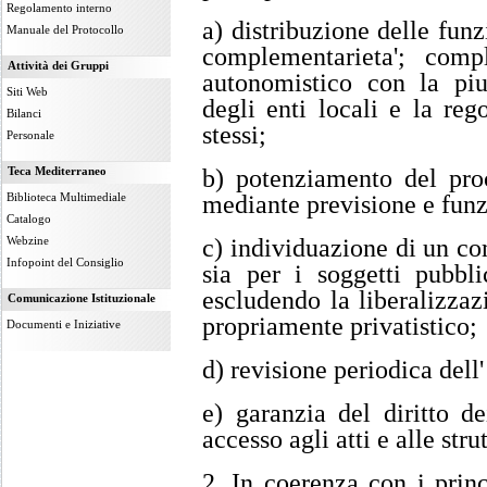
Regolamento interno
a) distribuzione delle funz
Manuale del Protocollo
complementarieta'; com
Attività dei Gruppi
autonomistico con la piu
Siti Web
degli enti locali e la re
Bilanci
stessi;
Personale
b) potenziamento del proc
Teca Mediterraneo
mediante previsione e funz
Biblioteca Multimediale
Catalogo
c) individuazione di un co
Webzine
Infopoint del Consiglio
sia per i soggetti pubbli
escludendo la liberalizzazi
Comunicazione Istituzionale
propriamente privatistico;
Documenti e Iniziative
d) revisione periodica dell
e) garanzia del diritto de
accesso agli atti e alle stru
2. In coerenza con i prin