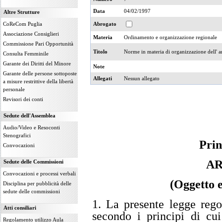
Data
04/02/1997
Altre Strutture
CoReCom Puglia
Abrogato
Associazione Consiglieri
Materia
Ordinamento e organizzazione regionale
Commissione Pari Opportunità
Titolo
Norme in materia di organizzazione dell' 
Consulta Femminile
Garante dei Diritti del Minore
Note
Garante delle persone sottoposte
Allegati
Nessun allegato
a misure restrittive della libertà
personale
Revisori dei conti
Sedute dell'Assemblea
Audio/Video e Resoconti
Stenografici
Prin
Convocazioni
AR
Sedute delle Commissioni
Convocazioni e processi verbali
(Oggetto e
Disciplina per pubblicità delle
sedute delle commissioni
1. La presente legge regol
Atti consiliari
secondo i principi di cui
Regolamento utilizzo Aula