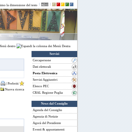
enù destro
Servizi
Cercapersone
Dati elettorali
Posta Elettronica
Servizi Aggiuntivi
a
|
Preferiti
Elenco PEC
Nuova ricerca
CRAL Regione Puglia
News dal Consiglio
Agenda del Consiglio
Agenzia di Notizie
Agorà del Presidente
Eventi & appuntamenti