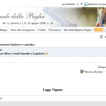
accessibilità:
Mappa
Aiuto alla navigazione
Crediti
Ubicazione
Sito della Regione Puglia
M
mazione legislativa e giuridica
gi
one Affari e Studi Giuridici e Legislativi
Stamp
Ritorna alla lista
|
Legge Vigente
20