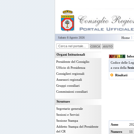
Sabato 8 Agosto 2026
Home
Organi Istituzionali
Infor
Presidente del Consiglio
Codice delle Leg
Ufficio di Presidenza
a cura della
Sezi
Consiglieri regionali
Risultati
Assessori regionali
Gruppi consiliari
Commissioni consiliari
Strutture
Segretario generale
Sezioni e Servizi
Sezione Stampa
Anno
20
Addetto Stampa del Presidente
del CR
Numero
11