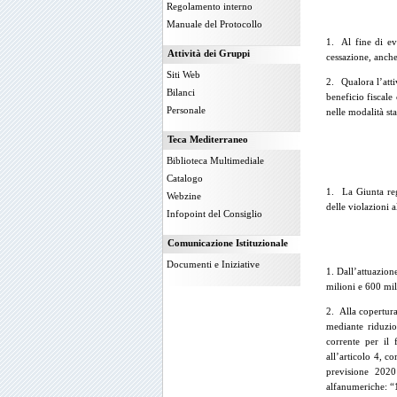
Regolamento interno
Manuale del Protocollo
1. Al fine di evi
Attività dei Gruppi
cessazione, anche
Siti Web
2. Qualora l’atti
Bilanci
beneficio fiscale
Personale
nelle modalità sta
Teca Mediterraneo
Biblioteca Multimediale
Catalogo
1. La Giunta reg
Webzine
delle violazioni 
Infopoint del Consiglio
Comunicazione Istituzionale
Documenti e Iniziative
1. Dall’attuazion
milioni e 600 mil
2. Alla copertura
mediante riduzio
corrente per il
all’articolo 4, c
previsione 2020
alfanumeriche: “1