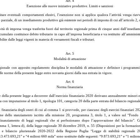
Art. 4
Esenzione alle nuove iniziative produttive. Limiti e sanzioni
tare eventuali comportamenti elusivi, l’esenzione non si applica qualora l’attività venga riavv
 parziale, di un insediamento produttivo già esistente nei periodi di imposta di cui all’articolo 2
vità di impresa venga trasferita fuori dal territorio regionale prima di cinque anni dall’insediam
 cumulato costituisce debito tributario in capo all’impresa beneficiaria e va restituito all’amminis
bilite dalle leggi vigenti in materia di versamenti fiscali e tributari.
Art. 5
Modalità di attuazione
ionale con apposito regolamento disciplina le modalità di attuazione e definisce i programmi
alle norme della presente legge entro novanta giorni dalla sua entrata in vigore.
Art. 6
Norma finanziaria
e della presente legge a decorrere dall’esercizio finanziario 2020 derivano annualmente minori e
a con imputazione al titolo 1, tipologia 101, categoria 20 della parte entrata del bilancio region
 finanziaria degli oneri di cui al comma 1 si provvede, per ciascuno degli esercizi finanziari 2
ne dello stanziamento iscritto alla missione 20, programma 3, titolo 1, a valere sul “Fondo 
 finanziamento di leggi regionali che si perfezionano dopo l’approvazione del bilancio”. 
omma 1, lettera d), della legge regionale 30 dicembre 2019, n. 55 (Disposizioni per la formazion
 e bilancio pluriennale 2020-2022 della Regione Puglia “Legge di stabilità regionale 2
3.473.693,21” e “4 milioni 660 mila” sono sostituite dalle seguenti: “9.873.693,21” e “1 milion