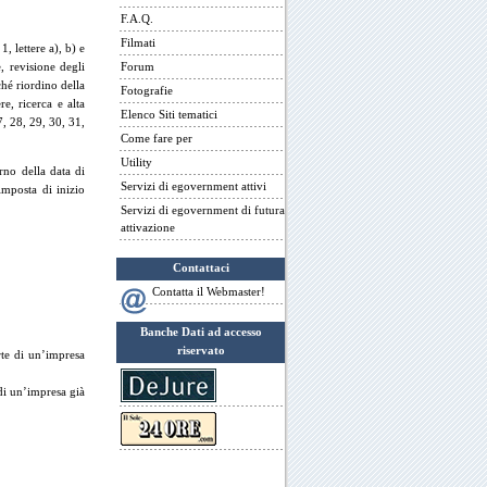
F.A.Q.
Filmati
, lettere a), b) e
, revisione degli
Forum
ché riordino della
Fotografie
re, ricerca e alta
Elenco Siti tematici
, 28, 29, 30, 31,
Come fare per
Utility
rno della data di
Servizi di egovernment attivi
imposta di inizio
Servizi di egovernment di futura
attivazione
Contattaci
Contatta il Webmaster!
Banche Dati ad accesso
riservato
rte di un’impresa
 di un’impresa già