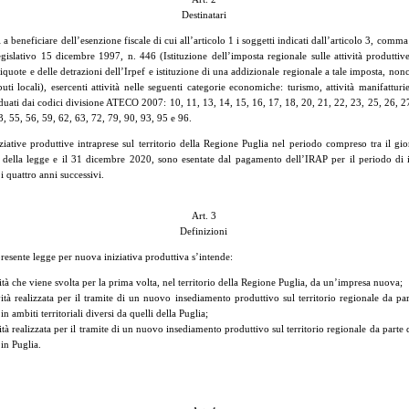
Destinatari
beneficiare dell’esenzione fiscale di cui all’articolo 1 i soggetti indicati dall’articolo 3, comma 1
egislativo 15 dicembre 1997, n. 446 (Istituzione dell’imposta regionale sulle attività produttive
aliquote e delle detrazioni dell’Irpef e istituzione di una addizionale regionale a tale imposta, non
ibuti locali), esercenti attività nelle seguenti categorie economiche: turismo, attività manifatturie
duati dai codici divisione ATECO 2007: 10, 11, 13, 14, 15, 16, 17, 18, 20, 21, 22, 23, 25, 26, 27
3, 55, 56, 59, 62, 63, 72, 79, 90, 93, 95 e 96.
ative produttive intraprese sul territorio della Regione Puglia nel periodo compreso tra il gio
e della legge e il 31 dicembre 2020, sono esentate dal pagamento dell’IRAP per il periodo di 
r i quattro anni successivi.
Art. 3
Definizioni
 presente legge per nuova iniziativa produttiva s’intende:
ività che viene svolta per la prima volta, nel territorio della Regione Puglia, da un’impresa nuova;
ività realizzata per il tramite di un nuovo insediamento produttivo sul territorio regionale da pa
 in ambiti territoriali diversi da quelli della Puglia;
ività realizzata per il tramite di un nuovo insediamento produttivo sul territorio regionale da parte
 in Puglia.