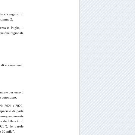
iata a seguito di
, comma 2.
ento in Puglia, il
trazione regionale
 di accertamento
ntrate per euro 3
ale autonomo.
020, 2021 e 2022,
speciale di parte
Conseguentemente
e del bilancio di
020”), le parole
e 60 mila”.