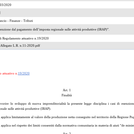
/03/2020
ancio - Finanze - Tributi
enzione dal pagamento dell’imposta regionale sulle attività produttive (IRAP)”.
i Regolamento attuativo n.19/2020
Allegato L.R. n.11-2020.pdf
 attuativo n.
19/2020
Art. 1
Finalità
vorire lo sviluppo di nuova imprenditorialità la presente legge disciplina i casi di esenzio
onale sulle attività produttive (IRAP).
 applica limitatamente al valore della produzione netta conseguito nel territorio della Regione Pug
 applica nel rispetto dei limiti consentiti dalla normativa comunitaria in materia di aiuti “de minim
Art. 2