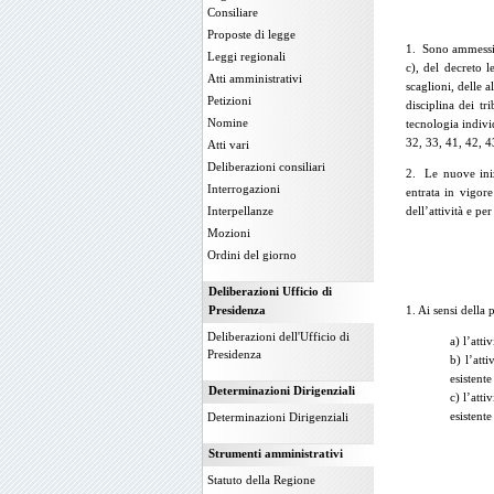
Consiliare
Proposte di legge
1. Sono ammessi a 
Leggi regionali
c), del decreto l
Atti amministrativi
scaglioni, delle 
Petizioni
disciplina dei tr
Nomine
tecnologia indivi
32, 33, 41, 42, 4
Atti vari
Deliberazioni consiliari
2. Le nuove inizi
Interrogazioni
entrata in vigor
Interpellanze
dell’attività e pe
Mozioni
Ordini del giorno
Deliberazioni Ufficio di
Presidenza
1. Ai sensi della
Deliberazioni dell'Ufficio di
a) l’att
Presidenza
b) l’att
esistente
Determinazioni Dirigenziali
c) l’att
esistente
Determinazioni Dirigenziali
Strumenti amministrativi
Statuto della Regione