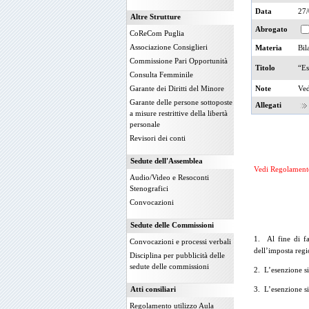
Data
27
Altre Strutture
Abrogato
CoReCom Puglia
Associazione Consiglieri
Materia
Bil
Commissione Pari Opportunità
Titolo
“Es
Consulta Femminile
Note
Ved
Garante dei Diritti del Minore
Garante delle persone sottoposte
Allegati
a misure restrittive della libertà
personale
Revisori dei conti
Sedute dell'Assemblea
Vedi Regolamento
Audio/Video e Resoconti
Stenografici
Convocazioni
Sedute delle Commissioni
1. Al fine di fa
Convocazioni e processi verbali
dell’imposta regi
Disciplina per pubblicità delle
sedute delle commissioni
2. L’esenzione si
Atti consiliari
3. L’esenzione si
Regolamento utilizzo Aula